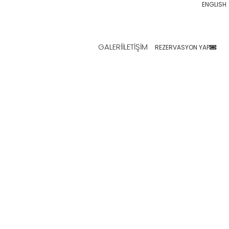
ENGLISH
GALERI
İLETIŞIM
REZERVASYON YAP