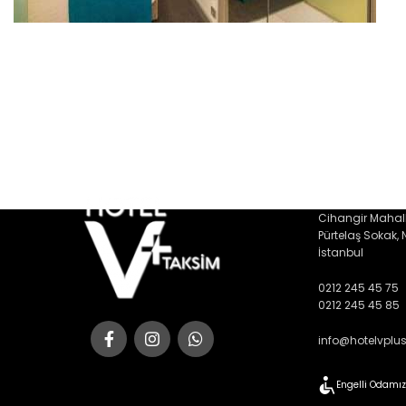
Cihangir Mahall
Pürtelaş Sokak,
İstanbul
0212 245 45 75
0212 245 45 85
info@hotelvplu
Engelli Odamı