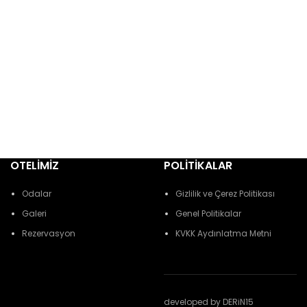
OTELİMİZ
POLİTİKALAR
Odalar
Gizlilik ve Çerez Politikası
Galeri
Genel Politikalar
Rezervasyon
KVKK Aydınlatma Metni
developed by DERiN15