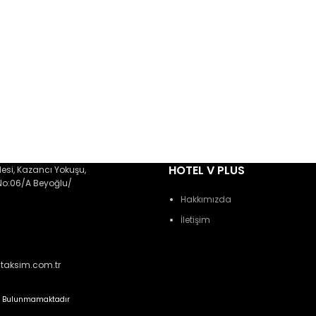
HOTEL V PLUS
esi, Kazancı Yokuşu,
 No:06/A Beyoğlu/
Hakkımızda
İletişim
staksim.com.tr
z Bulunmamaktadır